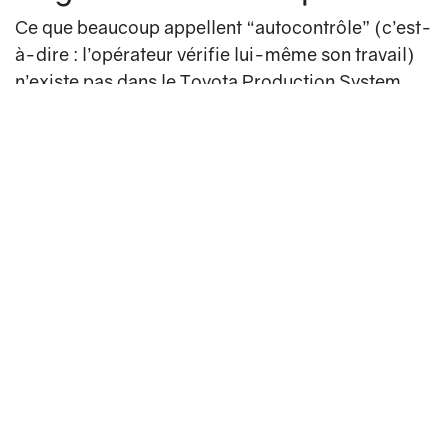
Ce que beaucoup appellent “autocontrôle” (c’est-
à-dire : l’opérateur vérifie lui-même son travail)
n’existe pas dans le Toyota Production System.
C’est une erreur de traduction.
Le terme japonais fait référence à
l'autonomation
,
c’est-à-dire la capacité d’un processus à
détecter
et alerter automatiquement
en cas de dérive
(mesure automatique, capteurs, détrompeurs,
etc.).
Dans 99 % des entreprises aujourd’hui, ce n’est
pas ce qui se passe :
on demande simplement à l’opérateur de se
contrôler lui-même “en plus de tout le reste”.