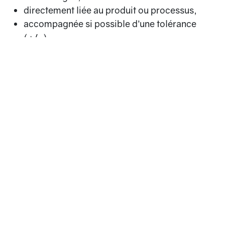
directement liée au produit ou processus,
accompagnée si possible d’une tolérance
(+/-).
Exemple :
“Moins d’erreurs” → NON
“< 0,5 % d’erreurs à l’expédition” → OUI
Si le besoin est flou, on utilise une
arborescence
de besoins
pour clarifier et structurer la pensée du
client.
5. Convertir les
exigences en Variables
Clés Sortantes (VCSP)