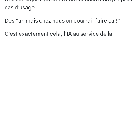
cas d’usage.
Des “ah mais chez nous on pourrait faire ça !”
C’est exactement cela, l’IA au service de la
performance :
👉 des humains qui réfléchissent mieux et plus
vite, grâce à un outil qui amplifie leur intelligence.
👏 Mention spéciale pour
Nino… pour sa première
matinale !
Première animation, première démonstration,
première salle remplie…
et zéro stress apparent.