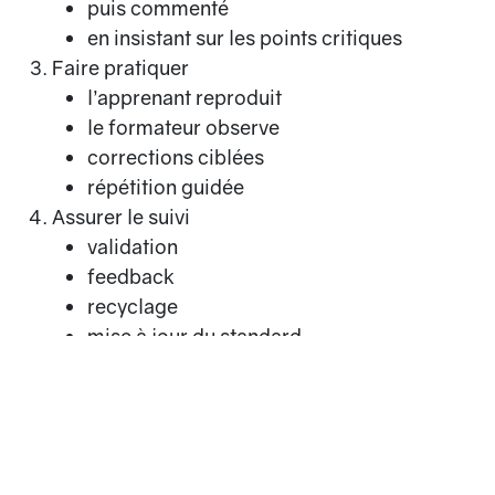
puis commenté
en insistant sur les points critiques
Faire pratiquer
l’apprenant reproduit
le formateur observe
corrections ciblées
répétition guidée
Assurer le suivi
validation
feedback
recyclage
mise à jour du standard
Cette méthode, inspirée du TWI, est tellement
efficace qu’elle peut réduire
en quelques jours
la
variabilité d’un poste.