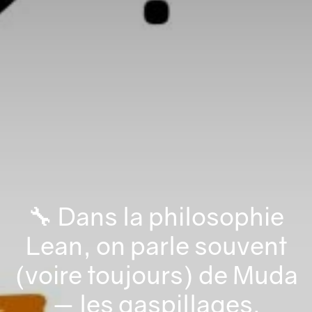
🔧 Dans la philosophie
Lean, on parle souvent
(voire toujours) de Muda
— les gaspillages.