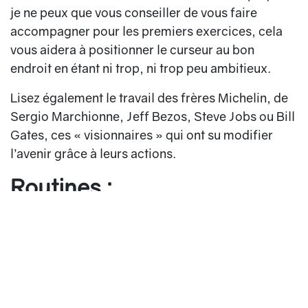
je ne peux que vous conseiller de vous faire
accompagner pour les premiers exercices, cela
vous aidera à positionner le curseur au bon
endroit en étant ni trop, ni trop peu ambitieux.
Lisez également le travail des frères Michelin, de
Sergio Marchionne, Jeff Bezos, Steve Jobs ou Bill
Gates, ces « visionnaires » qui ont su modifier
l’avenir grâce à leurs actions.
Routines :
Devenir père m’a donné des clefs pour être un
meilleur manager. Mes enfants ont besoin d’un
cadre clairement défini, constitué d’un
environnement stable, de règles et d’un cap à
suivre, pour se développer en toute sérénité. En y
réfléchissant je me suis rendu compte que j’avais